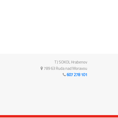
TJ SOKOL Hrabenov
789 63 Ruda nad Moravou
607 278 101